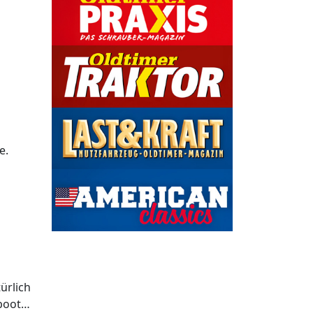
e.
ürlich
rboot…