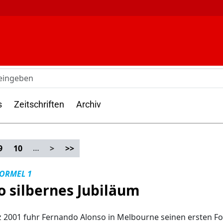
s
Zeitschriften
Archiv
…
9
10
>
>>
FORMEL 1
o silbernes Jubiläum
 2001 fuhr Fernando Alonso in Melbourne seinen ersten Fo