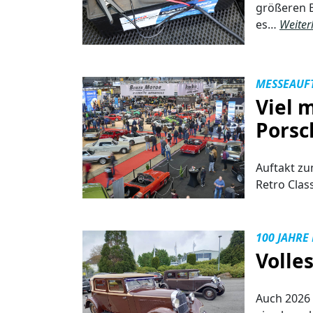
größeren B
es…
Weiter
MESSEAUFT
Viel 
Porsc
Auftakt zu
Retro Class
100 JAHRE
Volle
Auch 2026 