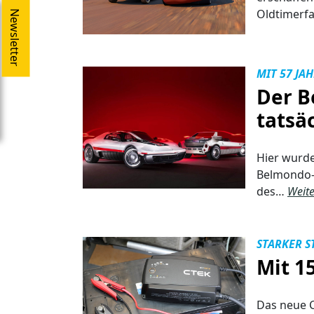
Oldtimerf
Newsletter
MIT 57 JA
Der B
tatsä
Hier wurde
Belmondo-F
des…
Weite
STARKER 
Mit 1
Das neue C