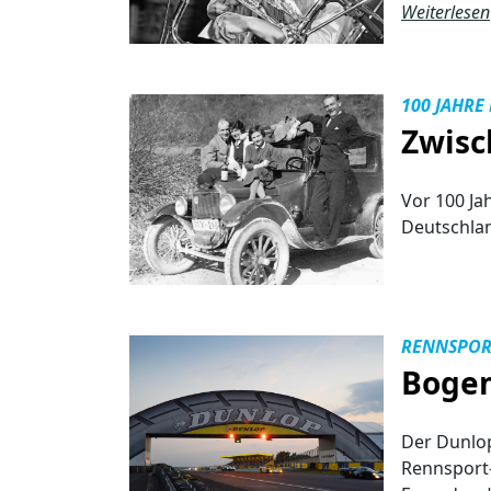
Weiterlesen
100 JAHRE
Zwisc
Vor 100 Ja
Deutschla
RENNSPOR
Bogen
Der Dunlop
Rennsport-