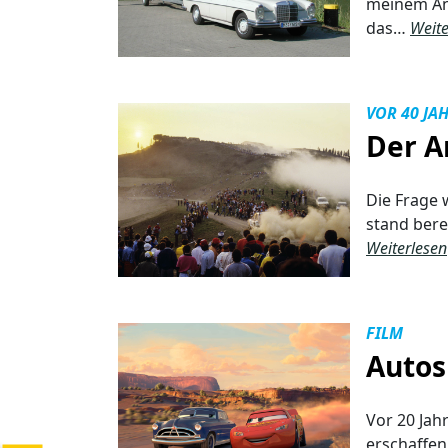
meinem Anh
das…
Weite
VOR 40 JA
Der A
Die Frage 
stand berei
Weiterlesen
FILM
Autos
Vor 20 Jah
erschaffen