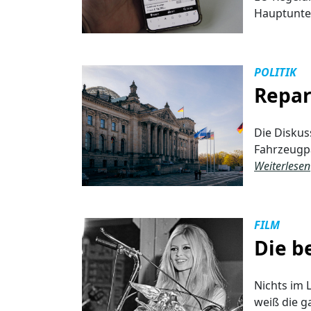
Hauptunt
POLITIK
Repar
Die Diskus
Fahrzeugpa
Weiterlesen
FILM
Die b
Nichts im L
weiß die g