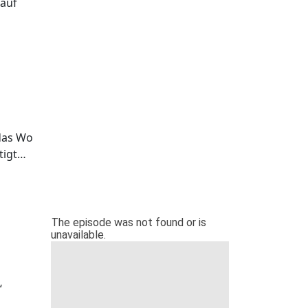
 auf
das Wo
htigt…
“