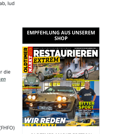
ab, lud
EMPFEHLUNG AUS UNSEREM
SHOP
r die
sen
 (FHFO)