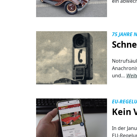
ein abwech
75 JAHRE 
Schne
Notrufsäul
Anachronis
und…
Weit
EU-REGEL
Kein 
In der Jan
EU-Regelun