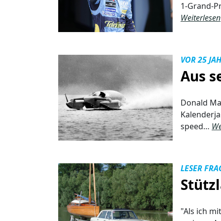
1-Grand-Pr
Weiterlesen
VOR 25 JA
Aus s
Donald Mal
Kalenderja
speed…
We
LESER FR
Stütz
"Als ich mi