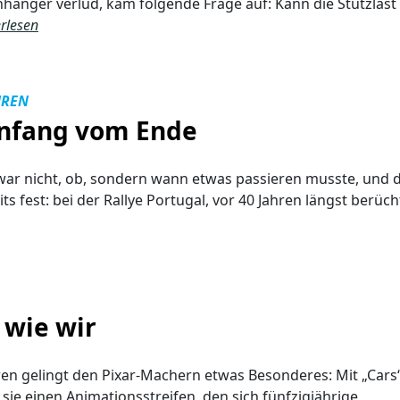
änger verlud, kam folgende Frage auf: Kann die Stützlast
rlesen
HREN
nfang vom Ende
war nicht, ob, sondern wann etwas passieren musste, und 
ts fest: bei der Rallye Portugal, vor 40 Jahren längst berüc
 wie wir
ren gelingt den Pixar-Machern etwas Besonderes: Mit „Cars
 sie einen Animationsstreifen, den sich fünfzigjährige