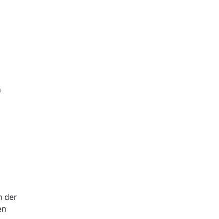
n
n der
en