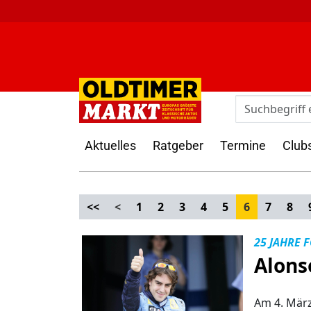
Aktuelles
Ratgeber
Termine
Club
<<
<
1
2
3
4
5
6
7
8
25 JAHRE 
Alons
Am 4. März