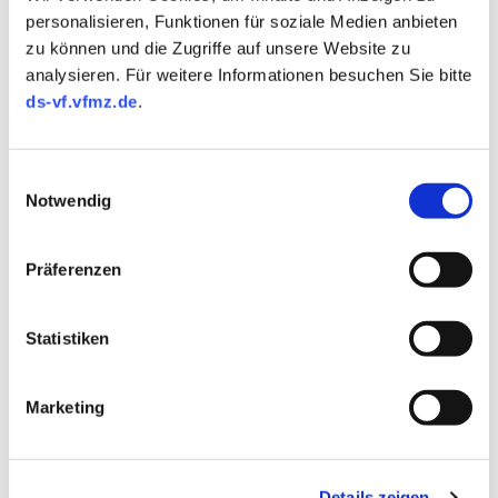
vs Ford Mustang Shelby
personalisieren, Funktionen für soziale Medien anbieten
GT500 42 AMERICAN
zu können und die Zugriffe auf unsere Website zu
analysieren. Für weitere Informationen besuchen Sie bitte
Lassen wir’s nochmal krachen, bevor Elon
ds-vf.vfmz.de
.
Musk die Weltherrschaft übernimmt:
Chevrolet Camaro ZL1 1LE und Shelby GT
500 gehören zu den…
Einwilligungsauswahl
Notwendig
WEITERLESEN…
Präferenzen
Statistiken
Marketing
Details zeigen