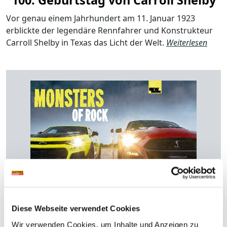
100. Geburtstag von Carroll Shelby
Vor genau einem Jahrhundert am 11. Januar 1923
erblickte der legendäre Rennfahrer und Konstrukteur
Carroll Shelby in Texas das Licht der Welt.
Weiterlesen
EMPFEHLUNG AUS UNSEREM ARCHIV
Diese Webseite verwendet Cookies
Chevrolet Camaro ZL1 1LE
Wir verwenden Cookies, um Inhalte und Anzeigen zu