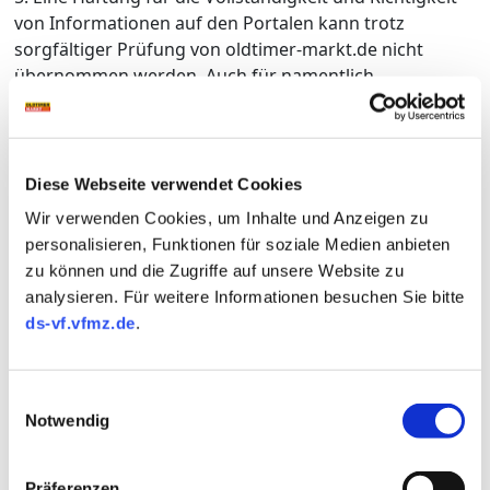
von Informationen auf den Portalen kann trotz
sorgfältiger Prüfung von oldtimer-markt.de nicht
übernommen werden. Auch für namentlich
gekennzeichnete redaktionelle Beiträge übernimmt die
Redaktion lediglich die presserechtliche
Verantwortung.
Diese Webseite verwendet Cookies
6. Ferner wird keine Haftung für Schäden
Wir verwenden Cookies, um Inhalte und Anzeigen zu
übernommen, die durch auf den Portalen von Dritten
personalisieren, Funktionen für soziale Medien anbieten
ohne Mitwirkung von oldtimer-markt.de empfohlene,
zu können und die Zugriffe auf unsere Website zu
über die Portale bezogene oder über die Portale
analysieren. Für weitere Informationen besuchen Sie bitte
genutzte Software entstehen. Der Download von
ds-vf.vfmz.de
.
Programmen von den Portalen bzw. die Nutzung von
Web-Applikationen über die Portale erfolgt auf eigene
Gefahr. Sämtliche hier angebotenen Downloads
Einwilligungsauswahl
werden einer Virenprüfung unterzogen. Eine Haftung
Notwendig
seitens oldtimer-markt.de für Schäden und
Beeinträchtigungen durch Computerviren ist ebenso
ausgeschlossen wie für die Haftung für mittelbare
Präferenzen