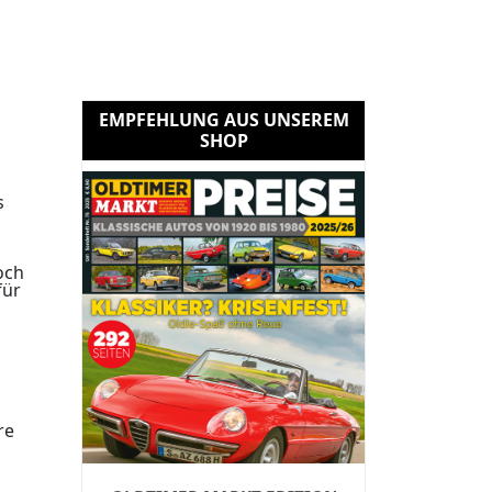
EMPFEHLUNG AUS UNSEREM
SHOP
s
och
für
re