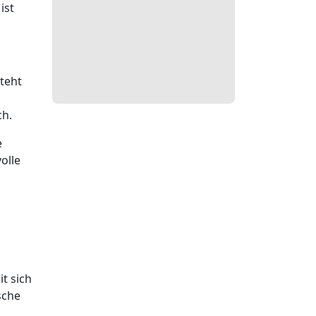
ist
steht
ch.
e
olle
it sich
sche