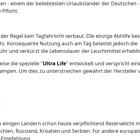
ien - einem der beliebtesten Urlaubsländer der Deutschen - 
 Pflicht.
r Regel kein Tagfahrlicht verbaut. DIe einzige Abhilfe be
hts. Konsequente Nutzung auch am Tag belastet jedoch die
bühr und verkürzt die Lebensdauer der Leuchtmittel erhebli
ise die spezielle "
Ultra Life
" entwickelt und verspricht ein
ampen. Um dies zu unterstreichen gewährt der Hersteller v
n
 in einigen Ländern schon heute verpflichtend Reservelicht m
echien, Russland, Kroatien und Serbien. Für andere europäi
t-Empfehlung.