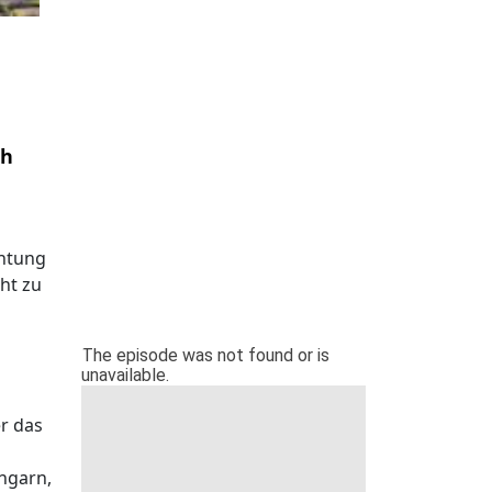
ch
chtung
cht zu
er das
ngarn,