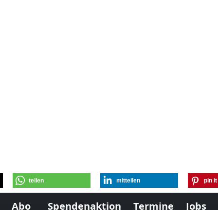
teilen
mitteilen
pin it
Abo
Spendenaktion
Termine
Jobs