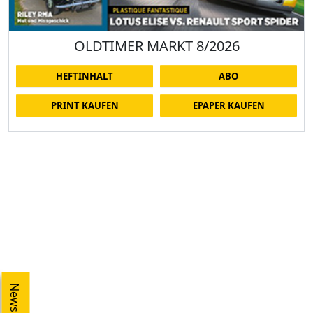
OLDTIMER MARKT 8/2026
HEFTINHALT
ABO
PRINT KAUFEN
EPAPER KAUFEN
Newsletter