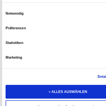
Einwilligungsauswahl
Notwendig
Präferenzen
Statistiken
Marketing
Detai
» ALLES AUSWÄHLEN