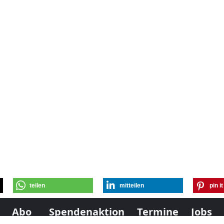
teilen
mitteilen
pin it
Abo
Spendenaktion
Termine
Jobs