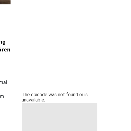
ng
ären
smal
am