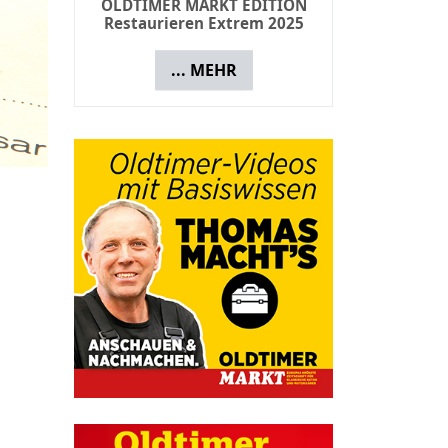
Buch: Die großen Mercedes -
Vom Adenauer zur S-Klasse
... MEHR