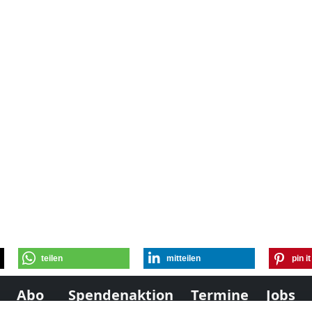
teilen
mitteilen
pin it
Abo
Spendenaktion
Termine
Jobs