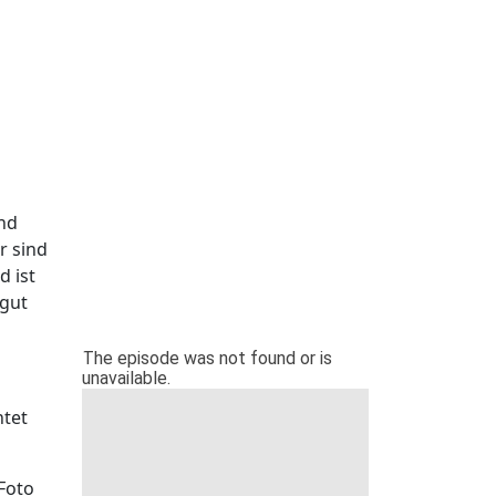
und
r sind
d ist
 gut
htet
Foto