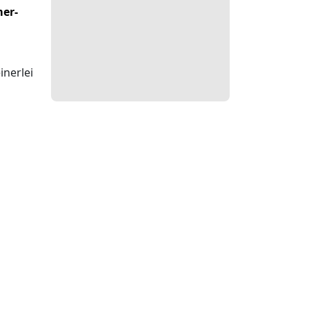
er-
inerlei