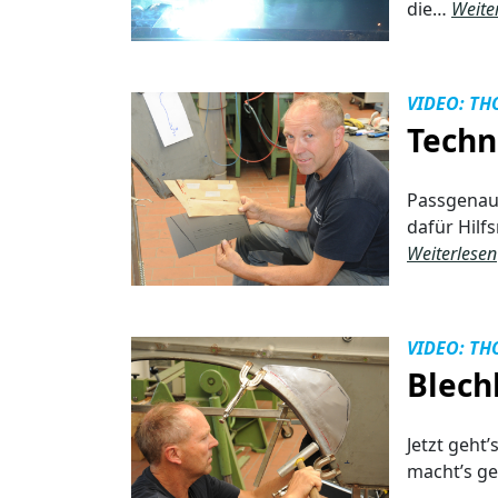
die…
Weite
VIDEO: TH
Techn
Passgenaue
dafür Hilf
Weiterlesen
VIDEO: TH
Blech
Jetzt geht
macht’s ge