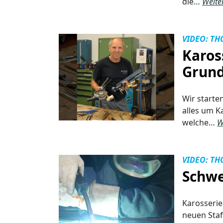
die…
Weite
VIDEO: TH
Karos
Grund
Wir starte
alles um K
welche…
W
VIDEO: TH
Schwe
Karosserie
neuen Staf