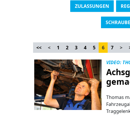
ZULASSUNGEN
REG
SCHRAUBE
<<
<
1
2
3
4
5
6
7
>
VIDEO: TH
Achsg
gema
Thomas mac
Fahrzeugak
Traggele