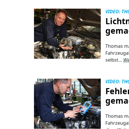
VIDEO: TH
Licht
gema
Thomas mac
Fahrzeugak
selbst…
We
VIDEO: TH
Fehle
gema
Thomas mac
Fahrzeugak