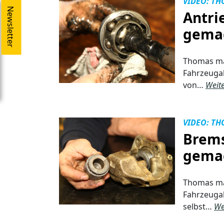
VIDEO: TH
Newsletter
Antri
gema
Thomas mac
Fahrzeugak
von…
Weite
VIDEO: TH
Brems
gema
Thomas mac
Fahrzeugak
selbst…
We