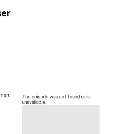
ser
hnen,