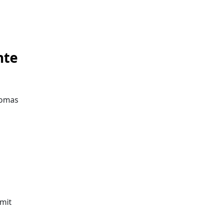
nte
homas
 mit