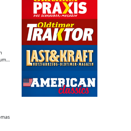
n
 zum…
homas