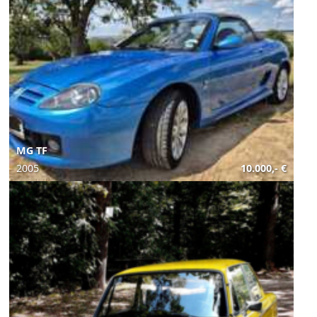
MG TF
2005
10.000,- €