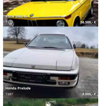
BMW 2002 tii
1975
56.500,- €
Honda Prelude
1987
8.000,- €