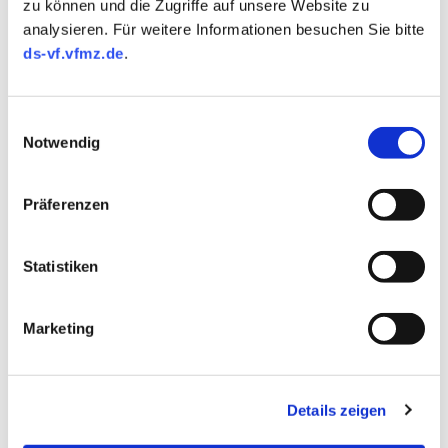
zu können und die Zugriffe auf unsere Website zu
analysieren. Für weitere Informationen besuchen Sie bitte
EUROPA IST GEGANGEN, CHINA STEIGT EIN: ES GIBT
ds-vf.vfmz.de
.
WIEDER WOLGA-AUTOMOBILE
Das russische Auto-Comeback
Einwilligungsauswahl
Kapitalismus aus dem Lehrbuch: Der chinesische Geely-
Notwendig
Konzern, zu dem unter anderem Volvo, London Taxi, die
Anteilsmehrheit von Lotus und seit 2020 die…
Weiterlesen
Präferenzen
Statistiken
Marketing
Details zeigen