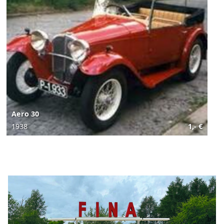
Aero 30
1938
1,- €